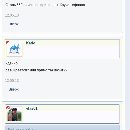
Сталь 65Г ничего не прилипает. Круче тефлона.
12.05.13
Вверх
Kado
идейно
разбирается? или прямо так возить?
12.05.13
Вверх
vlas01
Kado сказал(а):
↑