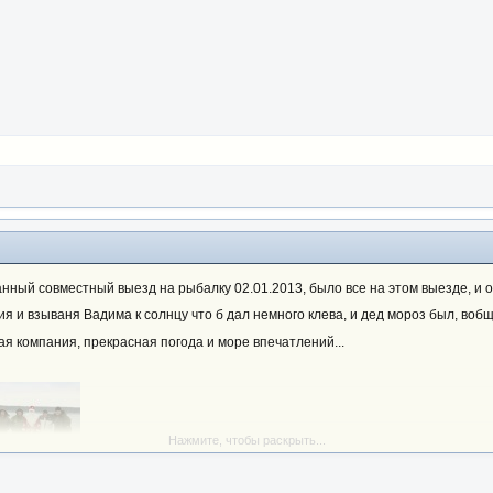
данный совместный выезд на рыбалку 02.01.2013, было все на этом выезде, и 
 и взываня Вадима к солнцу что б дал немного клева, и дед мороз был, вобщ
я компания, прекрасная погода и море впечатлений...
Нажмите, чтобы раскрыть...