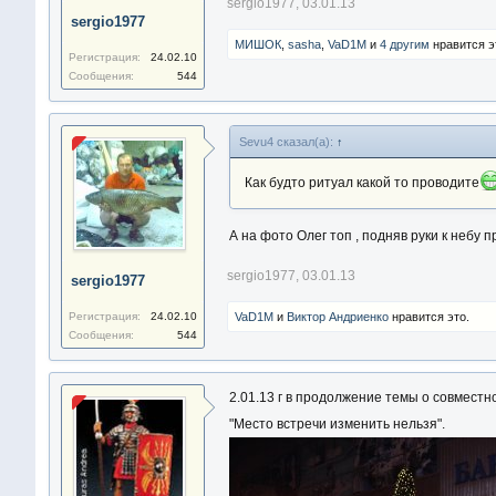
sergio1977
,
03.01.13
sergio1977
МИШОК
,
sasha
,
VaD1M
и
4 другим
нравится э
Регистрация:
24.02.10
Сообщения:
544
Sevu4 сказал(а):
↑
Как будто ритуал какой то проводите
А на фото Олег топ , подняв руки к небу
sergio1977
,
03.01.13
sergio1977
Регистрация:
24.02.10
VaD1M
и
Виктор Андриенко
нравится это.
Сообщения:
544
2.01.13 г в продолжение темы о совместно
"Место встречи изменить нельзя".