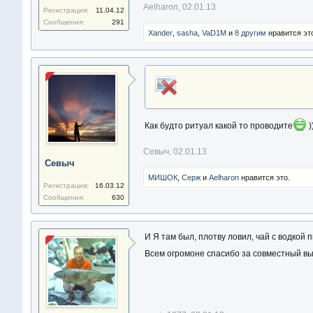
Aelharon
,
02.01.13
Регистрация:
11.04.12
Сообщения:
291
Xander
,
sasha
,
VaD1M
и
8 другим
нравится эт
Как будто ритуал какой то проводите
)
Севыч
,
02.01.13
Севыч
МИШОК
,
Серж
и
Aelharon
нравится это.
Регистрация:
16.03.12
Сообщения:
630
И Я там был, плотву ловил, чай с водкой п
Всем огромоне спасибо за совместный выез