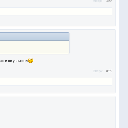
Вверх
#58
икто и не услышал
Вверх
#59