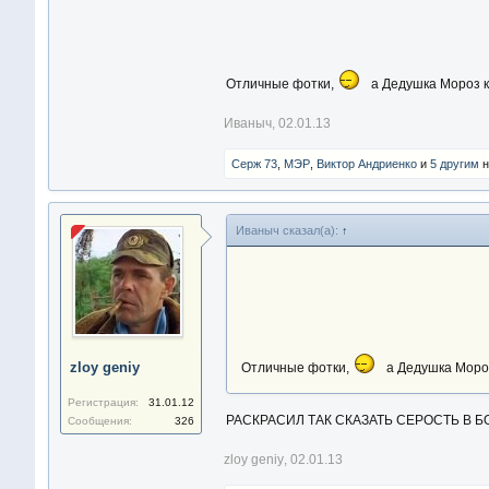
Отличные фотки,
а Дедушка Мороз к
Иваныч
,
02.01.13
Серж 73
,
МЭР
,
Виктор Андриенко
и
5 другим
н
Иваныч сказал(а):
↑
zloy geniy
Отличные фотки,
а Дедушка Мороз
Регистрация:
31.01.12
РАСКРАСИЛ ТАК СКАЗАТЬ СЕРОСТЬ В Б
Сообщения:
326
zloy geniy
,
02.01.13