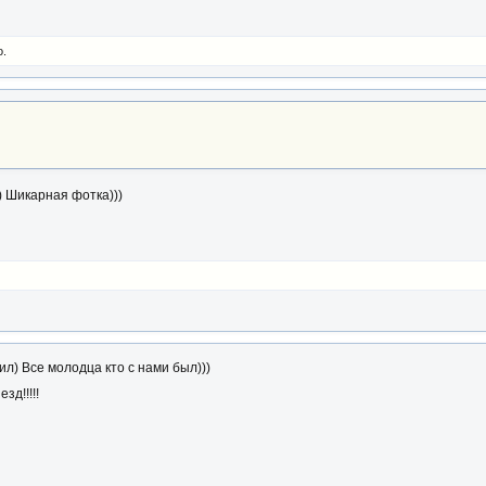
о.
) Шикарная фотка)))
ил) Все молодца кто с нами был)))
д!!!!!