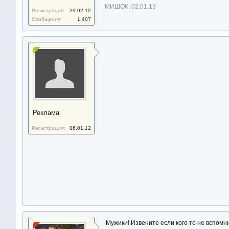
МИШОК
,
02.01.13
Регистрация:
29.02.12
Сообщения:
1.407
Реклама
Регистрация:
06.01.12
Мужики! Извените если кого то не вспомн