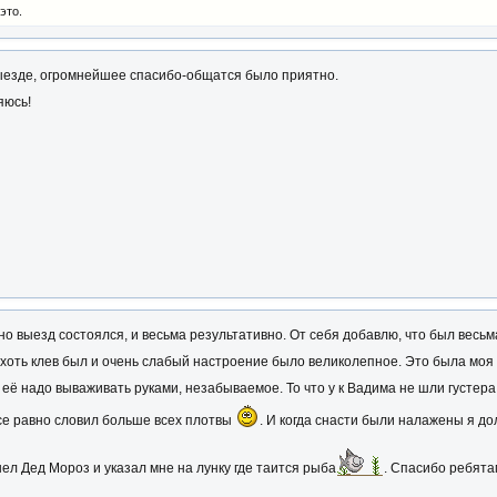
это.
ыезде, огромнейшее спасибо-общатся было приятно.
яюсь!
о выезд состоялся, и весьма результативно. От себя добавлю, что был весьм
 хоть клев был и очень слабый настроение было великолепное. Это была моя
 и её надо вываживать руками, незабываемое. То что у к Вадима не шли густер
все равно словил больше всех плотвы
. И когда снасти были налажены я дол
ишел Дед Мороз и указал мне на лунку где таится рыба
. Спасибо ребята