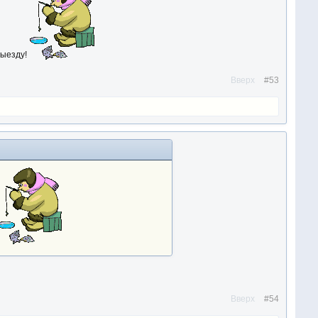
выезду!
Вверх
#53
Вверх
#54