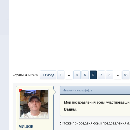
Страница 6 из 86
< Назад
1
←
4
5
6
7
8
→
86
Иваныч сказал(а):
↑
Мои поздравления всем, участвовавши
Вадим
,
Я тоже присоеденяюсь, к поздравлениям.
МИШОК