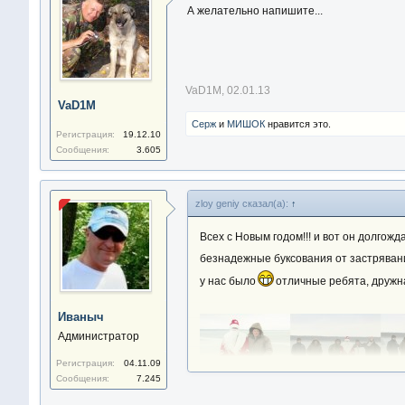
А желательно напишите...
VaD1M
,
02.01.13
VaD1M
Серж
и
МИШОК
нравится это.
Регистрация:
19.12.10
Сообщения:
3.605
zloy geniy сказал(а):
↑
Всех с Новым годом!!! и вот он долгож
безнадежные буксования от застрявания
у нас было
отличные ребята, дружна
Иваныч
Администратор
Регистрация:
04.11.09
Сообщения:
7.245