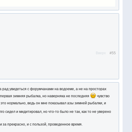
Вверх
#55
а рад увидеться с форумчанами на водоеме, а не на просторах
 первая зимняя рыбалка, но наверняка не последняя
чувство
а это нормально, ведь он мне показывал азы зимней рыбалки, и
го сидел и мидитировал, но что-то было не так, как то не уверено
м за прекрасно, и с пользой, проведенное время.