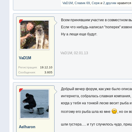
VaD1M
,
Славик 69
,
Серж
и
2 другим
нравится 
Всем принявшим участие в совместном в
Если что нибудь написал "поперек" извен
Ну а лещи еще будут.
VaD1M
,
02.01.13
VaD1M
Регистрация:
19.12.10
Сообщения:
3.605
Добрый вечер форум, как уже было описан
интернета, собралась славная компания,
когда у тебя на тонкой леске весит рыба
поэтому его рыба шла ко мне
, но он 
шли густера..... и тут случилось чудо, пр
Aelharon