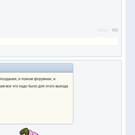
Вверх
#52
опоздания, и поиски форумчан, и
ем все что надо было для этого выезда