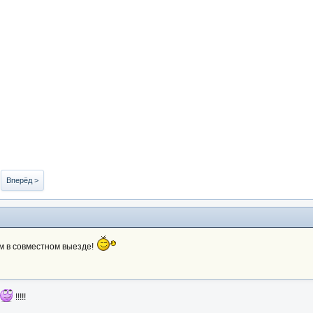
Вперёд >
м в совместном выезде!
!!!!!