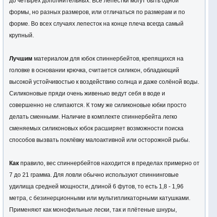
до четырех дополнительных. Все лепестки могут быть одной
формы, но разных размеров, или отличаться по размерам и по
форме. Во всех случаях лепесток на конце плеча всегда самый
крупный.
Лучшим
материалом для юбок спиннербейтов, крепящихся на
головке в основании крючка, считается силикон, обладающий
высокой устойчивостью к воздействию солнца и даже солёной воды.
Силиконовые пряди очень живенько ведут себя в воде и
совершенно не слипаются. К тому же силиконовые юбки просто
делать сменными. Наличие в комплекте спиннербейта легко
сменяемых силиконовых юбок расширяет возможности поиска
способов вызвать поклёвку малоактивной или осторожной рыбы.
Как
правило, вес спиннербейтов находится в пределах примерно от
7 до 21 грамма. Для ловли обычно используют спиннинговые
удилища средней мощности, длиной 6 футов, то есть 1,8 - 1,96
метра, с безинерционными или мультипликаторными катушками.
Применяют как монофильные лески, так и плётеные шнуры,