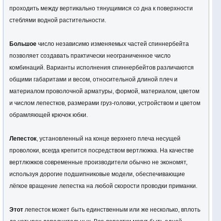
проходить между вертикально тянущимися со дна к поверхности
стеблями водной растительности.
Большое
число независимо изменяемых частей спиннербейта
позволяет создавать практически неограниченное число
комбинаций. Варианты исполнения спиннербейтов различаются
общими габаритами и весом, относительной длиной плеч и
материалом проволочной арматуры, формой, материалом, цветом
и числом лепестков, размерами груз-головки, устройством и цветом
обрамляющей крючок юбки.
Лепесток
, установленный на конце верхнего плеча несущей
проволоки, всегда крепится посредством вертлюжка. На качестве
вертлюжков современные производители обычно не экономят,
используя дорогие подшипниковые модели, обеспечивающие
лёгкое вращение лепестка на любой скорости проводки приманки.
Этот
лепесток может быть единственным или же несколько, вплоть