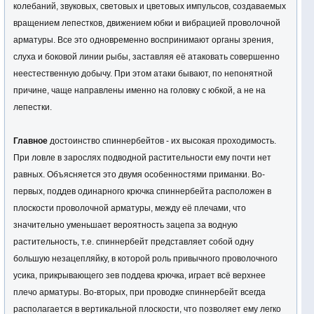
колебаний, звуковых, световых и цветовых импульсов, создаваемых
вращением лепестков, движением юбки и вибрацией проволочной
арматуры. Все это одновременно воспринимают органы зрения,
слуха и боковой линии рыбы, заставляя её атаковать совершенно
неестественную добычу. При этом атаки бывают, по непонятной
причине, чаще направлены именно на головку с юбкой, а не на
лепестки.
Главное
достоинство спиннербейтов - их высокая проходимость.
При ловле в зарослях подводной растительности ему почти нет
равных. Объясняется это двумя особенностями приманки. Во-
первых, поддев одинарного крючка спиннербейта расположен в
плоскости проволочной арматуры, между её плечами, что
значительно уменьшает вероятность зацепа за водную
растительность, т.е. спиннербейт представляет собой одну
большую незацепляйку, в которой роль привычного проволочного
усика, прикрывающего зев поддева крючка, играет всё верхнее
плечо арматуры. Во-вторых, при проводке спиннербейт всегда
располагается в вертикальной плоскости, что позволяет ему легко