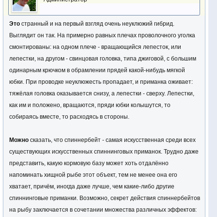
Это
странный и на первый взгляд очень неуклюжий гибрид.
Выглядит он так. На примерно равных плечах проволочного уголка
смонтированы: на одном плече - вращающийся лепесток, или
лепестки, на другом - свинцовая головка, типа джиговой, с большим
одинарным крючком в обрамлении прядей какой-нибудь мягкой
юбки. При проводке неуклюжесть пропадает, и приманка оживает:
тяжёлая головка оказывается снизу, а лепестки - сверху. Лепестки,
как им и положено, вращаются, пряди юбки колышутся, то
собираясь вместе, то расходясь в стороны.
Можно
сказать, что спиннербейт - самая искусственная среди всех
существующих искусственных спиннинговых приманок. Трудно даже
представить, какую кормовую базу может хоть отдалённо
напоминать хищной рыбе этот объект, тем не менее она его
хватает, причём, иногда даже лучше, чем какие-либо другие
спиннинговые приманки. Возможно, секрет действия спиннербейтов
на рыбу заключается в сочетании множества различных эффектов: