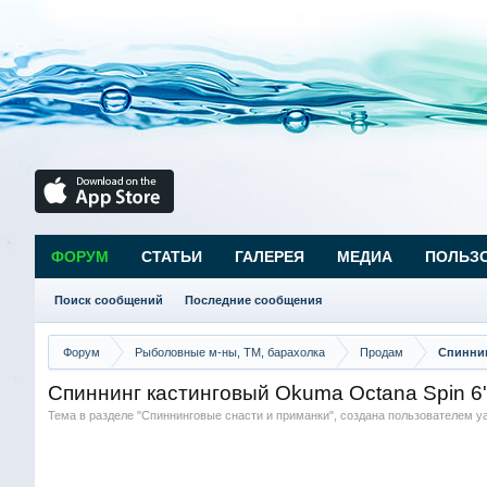
ФОРУМ
СТАТЬИ
ГАЛЕРЕЯ
МЕДИА
ПОЛЬЗ
Поиск сообщений
Последние сообщения
Форум
Рыболовные м-ны, ТМ, барахолка
Продам
Спиннин
Спиннинг кастинговый Okuma Octana Spin 6'
Тема в разделе "
Спиннинговые снасти и приманки
", создана пользователем
y