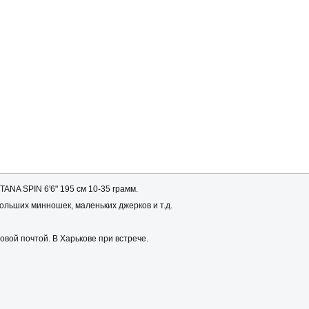
NA SPIN 6'6" 195 см 10-35 грамм.
ольших минношек, маленьких джерков и т.д.
овой почтой. В Харькове при встрече.