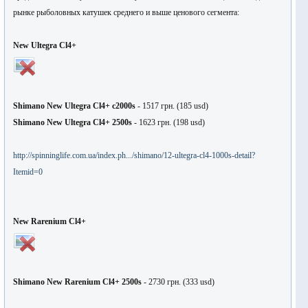
рынке рыболовных катушек среднего и выше ценового сегмента:
New Ultegra Cl4+
Shimano New Ultegra Cl4+ c2000s
- 1517
грн
. (185 usd)
Shimano New Ultegra Cl4+ 2500s
- 1623
грн
. (198 usd)
http://spinninglife.com.ua/index.ph.../shimano/12-ultegra-cl4-1000s-detail?
Itemid=0
New Rarenium Cl4+
Shimano New Rarenium Cl4+ 2500s
- 2730
грн
. (333 usd)