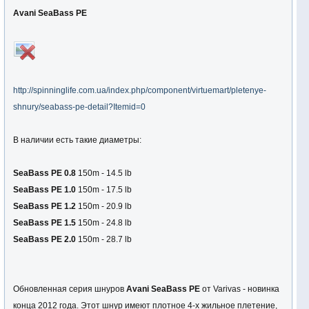
Avani SeaBass PE
http://spinninglife.com.ua/index.php/component/virtuemart/pletenye-
shnury/seabass-pe-detail?Itemid=0
В наличии есть такие диаметры:
SeaBass PE 0.8
150m - 14.5 lb
SeaBass PE 1.0
150m - 17.5 lb
SeaBass PE 1.2
150m - 20.9 lb
SeaBass PE 1.5
150m - 24.8 lb
SeaBass PE 2.0
150m - 28.7 lb
Обновленная серия шнуров
Avani SeaBass PE
от Varivas - новинка
конца 2012 года. Этот шнур имеют плотное 4-х жильное плетение,