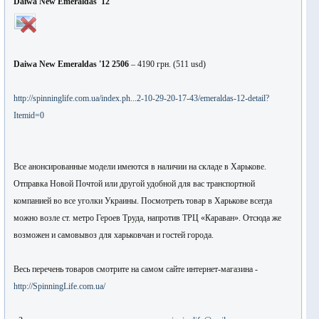
Daiwa New Emeraldas '12
Daiwa New Emeraldas '12 2506
– 4190
грн
. (511 usd)
http://spinninglife.com.ua/index.ph...2-10-29-20-17-43/emeraldas-12-detail?
Itemid=0
Все анонсированные модели имеются в наличии на складе в Харькове.
Отправка Новой Почтой или другой удобной для вас транспортной
компанией во все уголки Украины. Посмотреть товар в Харькове всегда
можно возле ст. метро Героев Труда, напротив ТРЦ «Караван». Отсюда же
возможен и самовывоз для харьковчан и гостей города.
Весь перечень товаров смотрите на самом сайте интернет-магазина -
http://SpinningLife.com.ua/