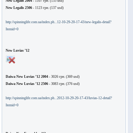
New Legalis 2004
- 1107
грн
. (135 usd)
New Legalis 2506
- 1123
грн
. (137 usd)
http://spinninglife.com.ua/index.ph...12-10-29-20-17-43/new-legalis-detail?
Itemid=0
New Luvias ’12
Daiwa New Luvias ’12 2004
- 3026
грн
. (369 usd)
Daiwa New Luvias ’12 2506
- 3083
грн
. (376 usd)
http://spinninglife.com.ua/index.ph...2012-10-29-20-17-43/luvias-12-detail?
Itemid=0