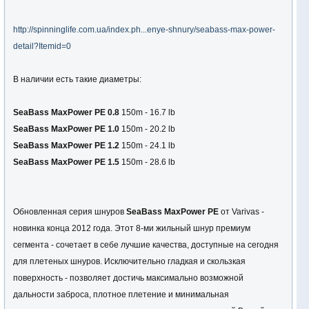
http://spinninglife.com.ua/index.ph...enye-shnury/seabass-max-power-
detail?Itemid=0
В наличии есть такие диаметры:
SeaBass MaxPower PE 0.8
150m - 16.7 lb
SeaBass MaxPower PE 1.0
150m - 20.2 lb
SeaBass MaxPower PE 1.2
150m - 24.1 lb
SeaBass MaxPower PE 1.5
150m - 28.6 lb
Обновленная серия шнуров
SeaBass MaxPower PE
от Varivas -
новинка конца 2012 года. Этот 8-ми жильный шнур премиум
сегмента - сочетает в себе лучшие качества, доступные на сегодня
для плетеных шнуров. Исключительно гладкая и скользкая
поверхность - позволяет достичь максимально возможной
дальности заброса, плотное плетение и минимальная