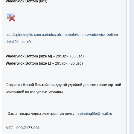
Waderwick Bottom
(низ)
http://spinninglife.com.ua/index.ph...mobele/simms/waderwick-bottom-
detail?Itemid=0
Waderwick Bottom (size М)
– 295 грн. (36 usd)
Waderwick Bottom (size L)
– 295 грн. (36 usd)
Отправка
Новой Почтой
или другой удобной для вас транспортной
компанией во все уголки Украины.
- Заказ товара через электронную почту -
spinninglife@mail.ru
МТС -
099-7177-001