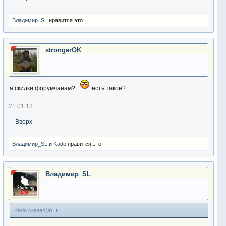
Владимир_SL
нравится это.
strongerOK
а скидки форумчанам?
есть такое?
21.01.13
Вверх
Владимир_SL
и
Kado
нравится это.
Владимир_SL
Kado сказал(а):
↑