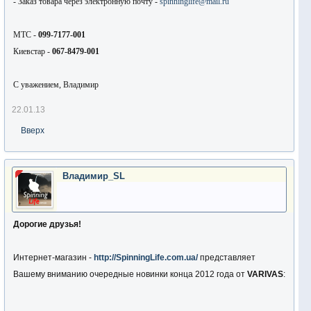
- Заказ товара через электронную почту -
spinninglife@mail.ru
МТС -
099-7177-001
Киевстар -
067-8479-001
С уважением, Владимир
22.01.13
Вверх
Владимир_SL
Дорогие друзья!
Интернет-магазин -
http://SpinningLife.com.ua/
представляет
Вашему вниманию очередные новинки конца 2012 года от
VARIVAS
: