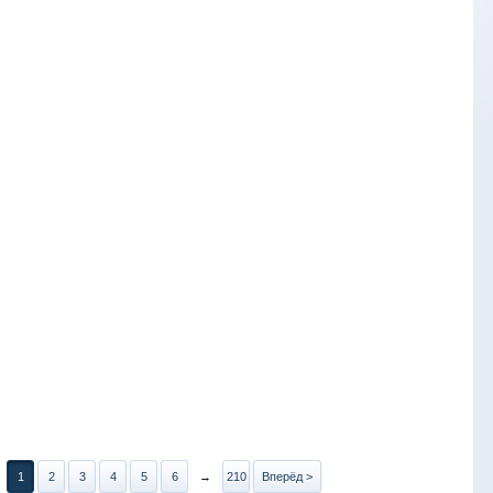
1
2
3
4
5
6
→
210
Вперёд >