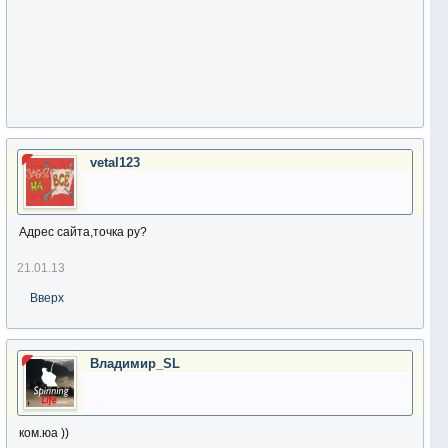
vetal123
Адрес сайта,точка ру?
21.01.13
Вверх
Владимир_SL
ком.юа ))