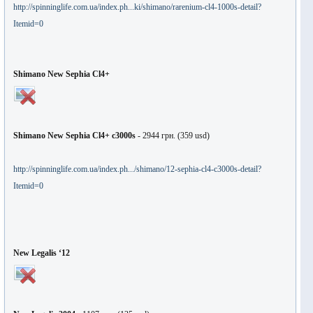
http://spinninglife.com.ua/index.ph...ki/shimano/rarenium-cl4-1000s-detail?
Itemid=0
Shimano New Sephia Cl4+
Shimano New Sephia Cl4+ c3000s
- 2944
грн
. (359 usd)
http://spinninglife.com.ua/index.ph.../shimano/12-sephia-cl4-c3000s-detail?
Itemid=0
New Legalis ‘12