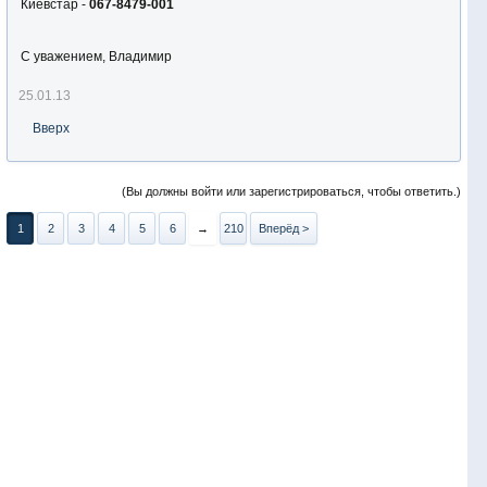
Киевстар -
067-8479-001
С уважением, Владимир
25.01.13
Вверх
(Вы должны войти или зарегистрироваться, чтобы ответить.)
1
2
3
4
5
6
→
210
Вперёд >