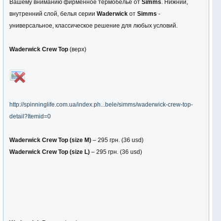
Вашему вниманию фирменное термобелье от
Simms
. Нижний,
внутренний слой, белья серии
Waderwick
от
Simms
-
универсальное, классическое решение для любых условий.
Waderwick Crew Top
(верх)
http://spinninglife.com.ua/index.ph...bele/simms/waderwick-crew-top-
detail?Itemid=0
Waderwick Crew Top (size М)
– 295 грн. (36 usd)
Waderwick Crew Top (size L)
– 295 грн. (36 usd)