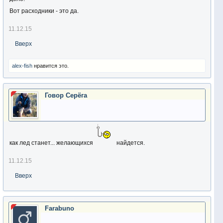
Вот расходники - это да.
11.12.15
Вверх
alex-fish
нравится это.
Говор Серёга
как лед станет... желающихся
найдется.
11.12.15
Вверх
Farabuno