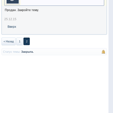
Продан. Закройте тему.
25.12.15
Вверх
< Назад
1
2
Статус темы:
Закрыта.