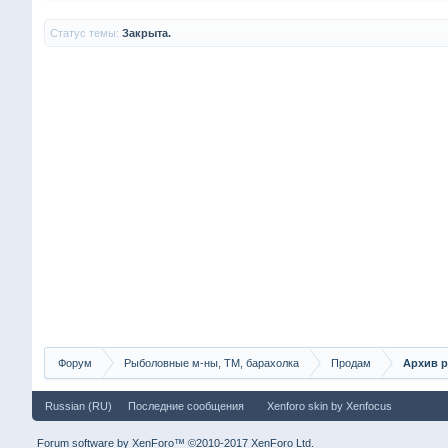
Статус темы:
Закрыта.
Форум
Рыболовные м-ны, ТМ, барахолка
Продам
Архив р
Russian (RU)
Последние сообщения
Xenforo skin
by
Xenfocus
Forum software by XenForo™
©2010-2017 XenForo Ltd.