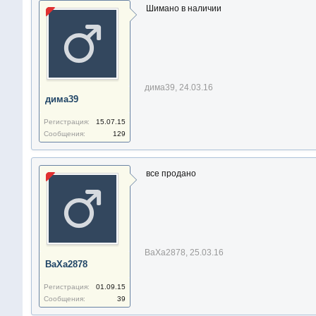
Шимано в наличии
дима39
,
24.03.16
дима39
Регистрация:
15.07.15
Сообщения:
129
все продано
ВаХа2878
,
25.03.16
ВаХа2878
Регистрация:
01.09.15
Сообщения:
39