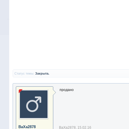
Статус темы:
Закрыта.
продано
ВаХа2878
ВаХа2878
,
15.02.16