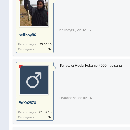
hellboy86
,
22.02.16
hellboy86
Регистрация:
25.06.15
Сообщения:
32
Катушка Ryobi Fokamo 4000 продана
ВаХа2878
,
22.02.16
ВаХа2878
Регистрация:
01.09.15
Сообщения:
39