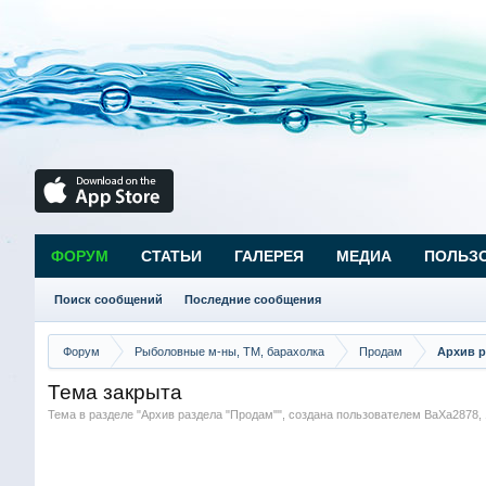
ФОРУМ
СТАТЬИ
ГАЛЕРЕЯ
МЕДИА
ПОЛЬЗ
Поиск сообщений
Последние сообщения
Форум
Рыболовные м-ны, ТМ, барахолка
Продам
Архив р
Тема закрыта
Тема в разделе "
Архив раздела "Продам"
", создана пользователем
ВаХа2878
,