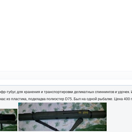
офр-тубус для хранения и транспортировки деликатных спиннингов и удочек. 
ас из пластика, подкладка полиэстер D75. Был на одной рыбалке. Цена 400 г