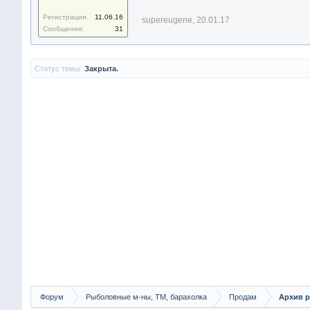
Регистрация:
11.06.16
supereugene
,
20.01.17
Сообщения:
31
Статус темы:
Закрыта.
Форум
Рыболовные м-ны, ТМ, барахолка
Продам
Архив р