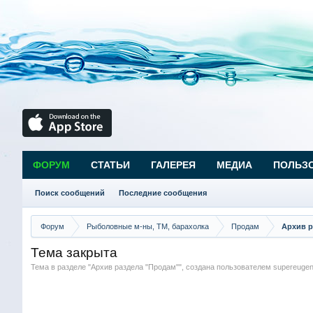
ФОРУМ
СТАТЬИ
ГАЛЕРЕЯ
МЕДИА
ПОЛЬЗ
Поиск сообщений
Последние сообщения
Форум
Рыболовные м-ны, ТМ, барахолка
Продам
Архив р
Тема закрыта
Тема в разделе "
Архив раздела "Продам"
", создана пользователем
supereuge