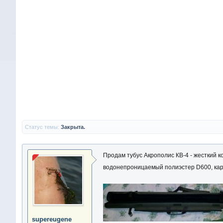
Статус темы:
Закрыта.
Продам тубус Акрополис КВ-4 - жесткий к
водонепроницаемый полиэстер D600, карк
supereugene