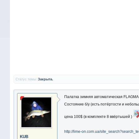
Статус темы:
Закрыта.
Палатка зимняя автоматическая FLAGMA
Состояние б/у (есть потёртости и неболь
цена 100$ (в комплекте 8 ввёртышей )
http://lime-on.com.ua/site_search?sea
KUB