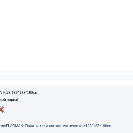
N KUB 183*183*198см
шой порез).
rch_term=FLAGMAN+Палатка+зимняя+автоматическая+183*183*198см