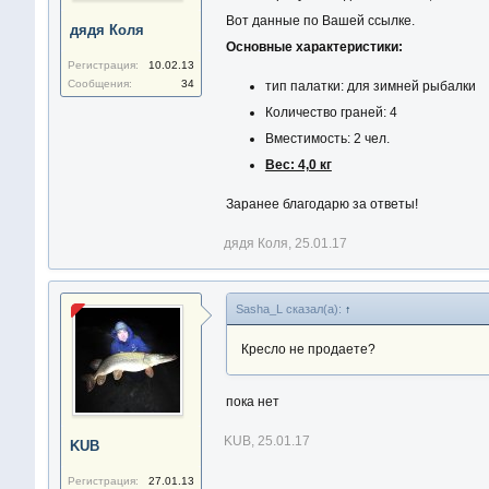
Вот данные по Вашей ссылке.
дядя Коля
Основные характеристики:
Регистрация:
10.02.13
Сообщения:
34
тип палатки: для зимней рыбалки
Количество граней: 4
Вместимость: 2 чел.
Вес: 4,0 кг
Заранее благодарю за ответы!
дядя Коля
,
25.01.17
Sasha_L сказал(а):
↑
Кресло не продаете?
пока нет
KUB
,
25.01.17
KUB
Регистрация:
27.01.13