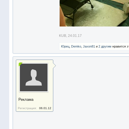
KUB
,
24.01.17
Юрец
,
Demko
,
Jaxon81
и
2 другим
нравится э
Реклама
Регистрация:
06.01.12