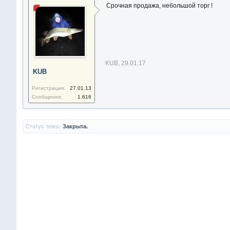
Срочная продажа, небольшой торг !
KUB
,
29.01.17
KUB
Регистрация:
27.01.13
Сообщения:
1.616
Статус темы:
Закрыта.