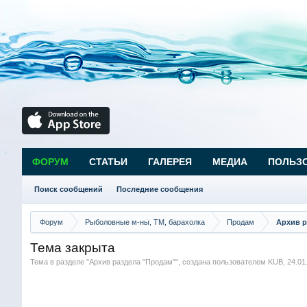
ФОРУМ
СТАТЬИ
ГАЛЕРЕЯ
МЕДИА
ПОЛЬЗ
Поиск сообщений
Последние сообщения
Форум
Рыболовные м-ны, ТМ, барахолка
Продам
Архив р
Тема закрыта
Тема в разделе "
Архив раздела "Продам"
", создана пользователем
KUB
,
24.01