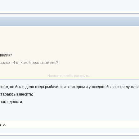
 велик?
ссылке - 4 кг. Какой реальный вес?
Нажмите, чтобы раскрыть...
оём, но было дело когда рыбачили и в пятером и у каждого была своя лунка 
и
остараюсь взвесить;
наглядности.
это.