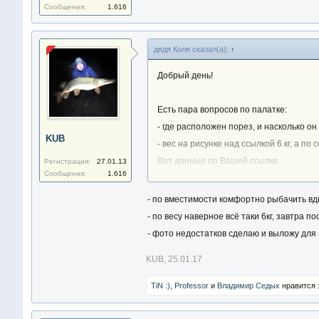
Сообщения:
1.616
дядя Коля сказал(а):
↑
Добрый день!
Есть пара вопросов по палатке:
- где расположен порез, и насколько он
KUB
- вес на рисунке над ссылкой 6 кг, а по 
Вот данные по Вашей ссылке.
Регистрация:
27.01.13
Сообщения:
1.616
Основные характеристики:
- по вместимости комфортно рыбачить вдв
тип палатки: для зимней рыбалк
- по весу наверное всё таки 6кг, завтра п
Количество граней: 4
- фото недостатков сделаю и выложу для 
Вместимость: 2 чел.
Вес: 4,0 кг
KUB
,
25.01.17
Заранее благодарю за ответы!
TiN :)
,
Professor
и
Владимир Седых
нравится 