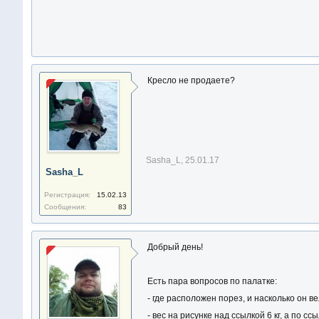
Кресло не продаете?
Sasha_L
,
25.01.17
Sasha_L
Регистрация:
15.02.13
Сообщения:
83
Добрый день!
Есть пара вопросов по палатке:
- где расположен порез, и насколько он в
- вес на рисунке над ссылкой 6 кг, а по сс