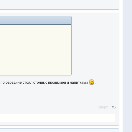
и по середине стоял столик с провизией и напитками
;
Вверх
#5