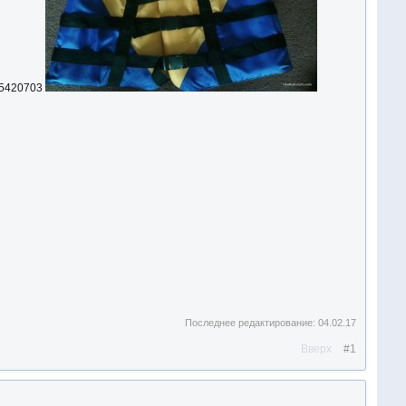
35420703
Последнее редактирование:
04.02.17
Вверх
#1