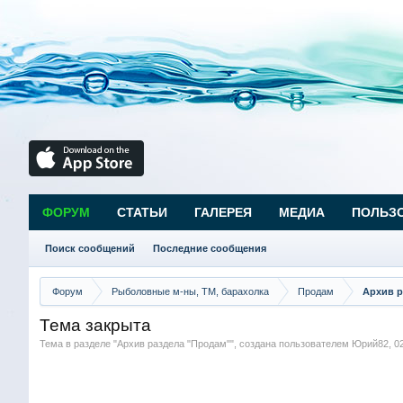
ФОРУМ
СТАТЬИ
ГАЛЕРЕЯ
МЕДИА
ПОЛЬЗ
Поиск сообщений
Последние сообщения
Форум
Рыболовные м-ны, ТМ, барахолка
Продам
Архив р
Тема закрыта
Тема в разделе "
Архив раздела "Продам"
", создана пользователем
Юрий82
,
0