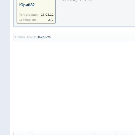
Юрий82
,
11.02.17
Юрий82
Регистрация:
13.03.12
Сообщения:
272
Статус темы:
Закрыта.