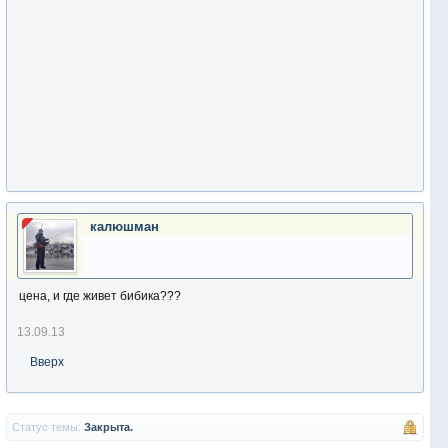
калюшман
цена, и где живет бибика???
13.09.13
Вверх
Статус темы:
Закрыта.