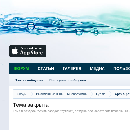
ФОРУМ
СТАТЬИ
ГАЛЕРЕЯ
МЕДИА
ПОЛЬЗ
Поиск сообщений
Последние сообщения
Форум
Рыболовные м-ны, ТМ, барахолка
Куплю
Архив ра
Тема закрыта
Тема в разделе "
Архив раздела "Куплю"
", создана пользователем
timoshin
,
18.