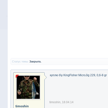
Статус темы:
Закрыта.
куплю б\у KingFisher MicroJig 229, 0,6-8 gr
timoshin
,
18.04.14
timoshin