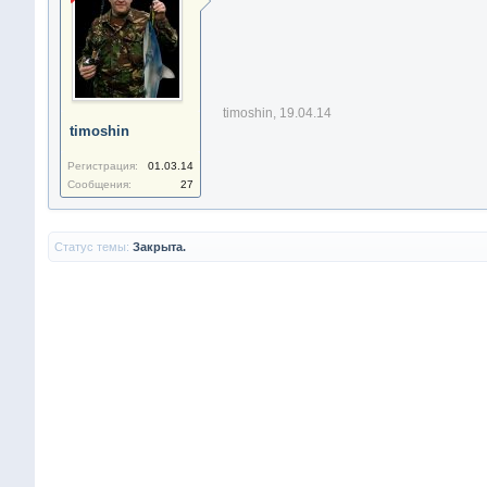
timoshin
,
19.04.14
timoshin
Регистрация:
01.03.14
Сообщения:
27
Статус темы:
Закрыта.