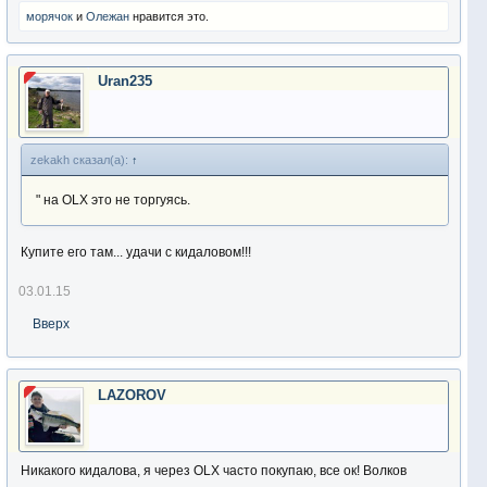
морячoк
и
Олежан
нравится это.
Uran235
zekakh сказал(а):
↑
" на OLX это не торгуясь.
Купите его там... удачи с кидаловом!!!
03.01.15
Вверх
LAZOROV
Никакого кидалова, я через OLX часто покупаю, все ок! Волков