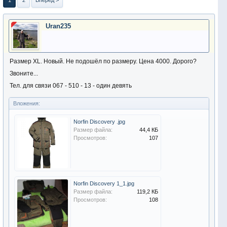
1
2
Вперёд >
Uran235
Размер XL. Новый. Не подошёл по размеру. Цена 4000. Дорого?
Звоните...
Тел. для связи 067 - 510 - 13 - один девять
Вложения:
Norfin Discovery .jpg
Размер файла:
44,4 КБ
Просмотров:
107
Norfin Discovery 1_1.jpg
Размер файла:
119,2 КБ
Просмотров:
108