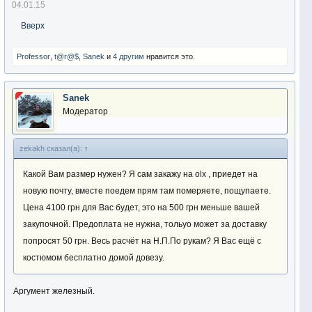
04.01.15
Вверх
Professor
,
t@r@$
,
Sanek
и
4 другим
нравится это.
Sanek
Модератор
zekakh сказал(а):
↑
Какой Вам размер нужен? Я сам закажу на olx , приедет на
новую почту, вместе поедем прям там померяете, пощупаете.
Цена 4100 грн для Вас будет, это на 500 грн меньше вашей
закупочной. Предоплата не нужна, тольуо может за доставку
попросят 50 грн. Весь расчёт на Н.П.По рукам? Я Вас ещё с
костюмом бесплатно домой довезу.
Аргумент железный.