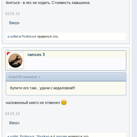
бояться - в лес не ходить. Стоимость завышена.
03.01.15
Вверх
a.softel
и
Professor
нравится это.
ramzes 3
Uran235 сказал(а):
↑
Купите его там... удачи с кидаловом!!!
наложенный никто не отменял
04.01.15
Вверх
a.softel
,
Professor
,
Shuriken
и
4 другим
нравится это.