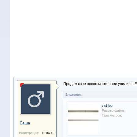
Продам свое новое маркерное удилише Eli
Вложения:
уд1.jpg
Размер файла:
Просмотров:
Саша
Регистрация:
12.04.10