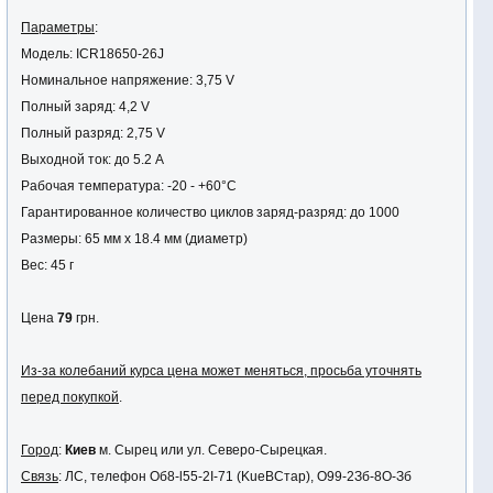
Параметры
:
Модель: ICR18650-26J
Номинальное напряжение: 3,75 V
Полный заряд: 4,2 V
Полный разряд: 2,75 V
Выходной ток: до 5.2 А
Рабочая температура: -20 - +60°C
Гарантированное количество циклов заряд-разряд: до 1000
Размеры: 65 мм х 18.4 мм (диаметр)
Вес: 45 г
Цена
79
грн.
Из-за колебаний курса цена может меняться, просьба уточнять
перед покупкой
.
Город
:
Киев
м. Сырец или ул. Северо-Сырецкая.
Связь
: ЛС, телефон Oб8-l55-2I-71 (KuеBCтaр), O99-2Зб-8O-Зб