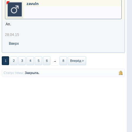
zavuln
Ап.
28.04.15
Вверх
1
2
3
4
5
6
→
8
Вперёд >
Статус темы:
Закрыта.