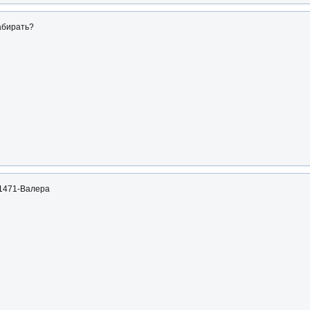
абирать?
31471-Валера