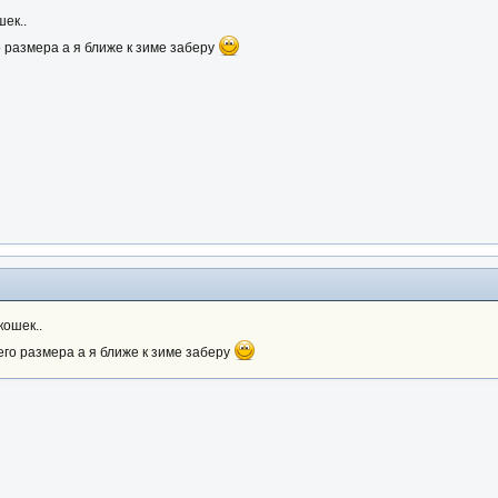
ек..
 размера а я ближе к зиме заберу
кошек..
его размера а я ближе к зиме заберу