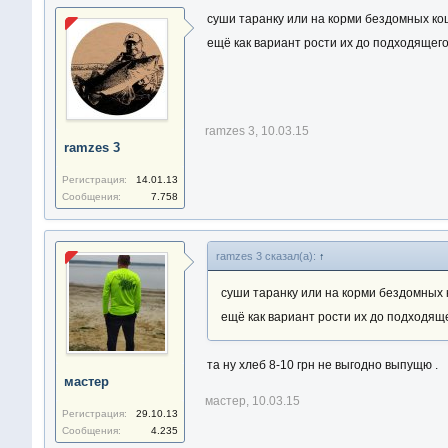
суши таранку или на корми бездомных кош
ещё как вариант рости их до подходящего
ramzes 3
,
10.03.15
ramzes 3
Регистрация:
14.01.13
Сообщения:
7.758
ramzes 3 сказал(а):
↑
суши таранку или на корми бездомных 
ещё как вариант рости их до подходящ
та ну хлеб 8-10 грн не выгодно выпущю .
мастер
мастер
,
10.03.15
Регистрация:
29.10.13
Сообщения:
4.235