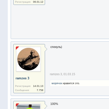
Регистрация:
06.01.12
спекуль)
ramzes 3
,
01.03.15
ramzes 3
морячoк
нравится это.
Регистрация:
14.01.13
Сообщения:
7.758
100%