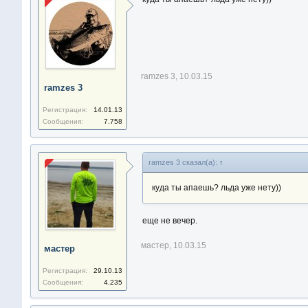
ramzes 3
,
10.03.15
ramzes 3
Регистрация:
14.01.13
Сообщения:
7.758
ramzes 3 сказал(а):
↑
куда ты апаешь? льда уже нету))
еще не вечер.
мастер
,
10.03.15
мастер
Регистрация:
29.10.13
Сообщения:
4.235