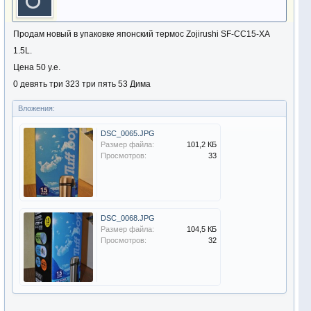
Продам новый в упаковке японский термос Zojirushi SF-CC15-XA
1.5L.
Цена 50 у.е.
0 девять три 323 три пять 53 Дима
Вложения:
DSC_0065.JPG
Размер файла:
101,2 КБ
Просмотров:
33
DSC_0068.JPG
Размер файла:
104,5 КБ
Просмотров:
32