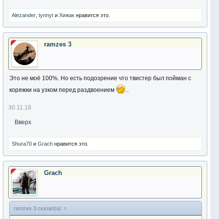
Alezander
,
tynnyt
и
Хижак
нравится это.
ramzes 3
Это не моё 100%. Но есть подозрение что твистер был пойман с
коряжки на узком перед раздвоением
..
30.11.18
Вверх
Shura70
и
Grach
нравится это.
Grach
ramzes 3 сказал(а):
↑