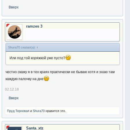
Вверх
ramzes 3
Shura70 сказал(а):
↑
Или под той коряжкой уже пусто?
честно скажу я в тех краях практически не бываю хотя и знаю там
каждую палочку на дне
02.12.18
Вверх
Пруд Терновая
и
Shura70
нравится это.
Santa_xtz