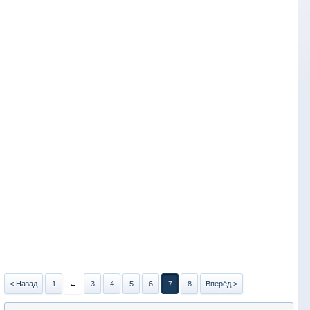
< Назад
1
←
3
4
5
6
7
8
Вперёд >