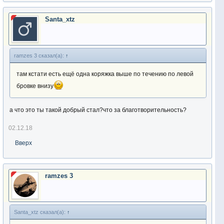
Santa_xtz
ramzes 3 сказал(а):
↑
там кстати есть ещё одна коряжка выше по течению по левой
бровке внизу
а что это ты такой добрый стал?что за благотворительность?
02.12.18
Вверх
ramzes 3
Santa_xtz сказал(а):
↑