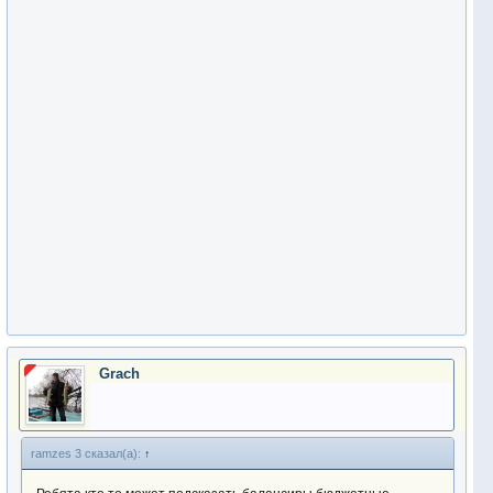
Grach
ramzes 3 сказал(а):
↑