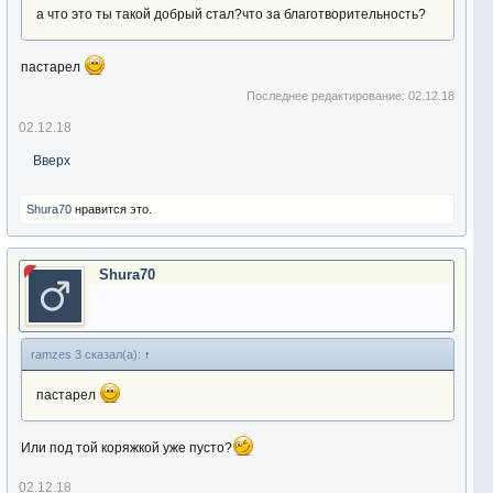
а что это ты такой добрый стал?что за благотворительность?
пастарел
Последнее редактирование:
02.12.18
02.12.18
Вверх
Shura70
нравится это.
Shura70
ramzes 3 сказал(а):
↑
пастарел
Или под той коряжкой уже пусто?
02.12.18