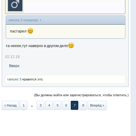
ramzes 3 сказал(а):
↑
пастарел
та нееее,тут наверно в другом дело
02.12.18
Вверх
ramzes 3
нравится это.
(Вы должны войти или зарегистрироваться, чтобы ответить.)
< Назад
1
←
3
4
5
6
7
8
Вперёд >