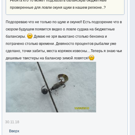
Ребята кто то может подсказать балансиры бюджетные
проверенные для ловли окуня щуки в нашем регионе..?
Подозреваю что не только по щуке и окуню!! Есть подозрение что в
скором будущем появится видео о ловле судака на бюджетные
балансиры.
Думаю не зря выкатано столько бензина и
потрачено столько времени. Девяносто процентов рыбалки уже
сделано, точки забиты, места коряжек извесны....Теперь я знаю чьи
дешевые твистеры на балансир зимой ловятся!
30.11.18
Вверх