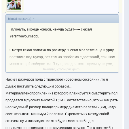
hikolai сказал(а):
↑
, плюнуть, в конце концов, некуда будет----- сказал
Yershtvoyoumedd,
Смотря какая палатка по размеру. У себя в палатке еще и урну
поставлю под мусор, вот только проблема с доставкой, слишком
много вещей собирается. Я тут , сегодня тоже, прикинул в уме,
Нажмите, чтобы раскрыть...
что большой рулончик( диаметр палатки 3м ) получается ,
думаю , попробовать неполностью закрывать лед, возле лунок и
Насчет размеров пола с транспортировочном состоянии, то я
дальше можно не закрывать, думаю закрыть надо в месте
думаю поступить следующим образом...
нахождения и под колени возле лунки. Вот еще мысль
Материал(пенопропилен) из которого планируется смастерить пол
промелькнула---- не примерзнет ли пол, что потом прийдется
продается в рулонах высотой 1,5м. Соответственно, чтобы набрать
его отдирать от льда , в общем продумать надо, Н.Н.
необходимый размер пола(к примеру диаметр палатки 2,7м), надо
состыковывать минимум 2 полотна. Скреплять их между собой
скотчем, ну и как следствие это будет место сгиба для
последующего компактного скручивания в рулон. Так а почему бы