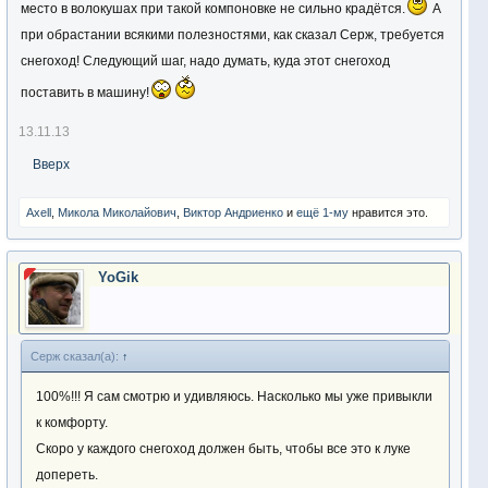
место в волокушах при такой компоновке не сильно крадётся.
А
при обрастании всякими полезностями, как сказал Серж, требуется
снегоход! Следующий шаг, надо думать, куда этот снегоход
поставить в машину!
13.11.13
Вверх
Axell
,
Микола Миколайович
,
Виктор Андриенко
и
ещё 1-му
нравится это.
YoGik
Серж сказал(а):
↑
100%!!! Я сам смотрю и удивляюсь. Насколько мы уже привыкли
к комфорту.
Скоро у каждого снегоход должен быть, чтобы все это к луке
допереть.