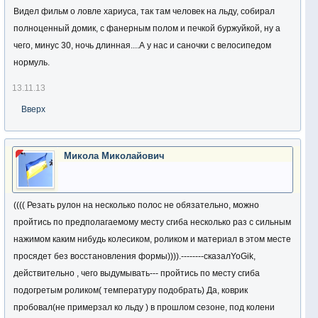
Видел фильм о ловле хариуса, так там человек на льду, собирал
полноценный домик, с фанерным полом и печкой буржуйкой, ну а
чего, минус 30, ночь длинная....А у нас и саночки с велосипедом
нормуль.
13.11.13
Вверх
Микола Миколайович
(((( Резать рулон на несколько полос не обязательно, можно
пройтись по предполагаемому месту сгиба несколько раз с сильным
нажимом каким нибудь колесиком, роликом и материал в этом месте
просядет без восстановления формы)))).--------сказалYoGik,
действительно , чего выдумывать--- пройтись по месту сгиба
подогретым роликом( температуру подобрать) Да, коврик
пробовал(не примерзал ко льду ) в прошлом сезоне, под колени