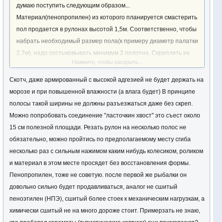
думаю поступить следующим образом...
Материал(пенопропилен) из которого планируется смастерить
пол продается в рулонах высотой 1,5м. Соответственно, чтобы
набрать необходимый размер пола(к примеру диаметр палатки
2,7м), надо состыковывать минимум 2 полотна. Скреплять их
Нажмите, чтобы раскрыть...
между собой скотчем, ну и как следствие это будет место сгиба
для последующего компактного скручивания в рулон. Так а
Скотч, даже армированный с высокой адгезией не будет держать на
почему бы эти 2 полотна(из которых набрали необходимый
морозе и при повышенной влажности (а влага будет) В принципе
размер пола) не раскроить вдоль еще пополам, и соединить
полосы такой ширины не должны разъезжаться даже без скреп.
таким же образом(скотчем), чем мы увеличим кол-во полос и
Можно попробовать соединение "ласточкин хвост" это съест около
сгибов и складывать будем не один раз а - три, соответственно
15 см полезной площади. Резать рулон на несколько полос не
уменьшив высоту свернутого в рулон пола.
обязательно, можно пройтись по предполагаемому месту сгиба
А насчет примерзания что-то я не читал негативных отзывов,
несколько раз с сильным нажимом каким нибудь колесиком, роликом
вроде все с полом возвращались со льда)))
и материал в этом месте просядет без восстановления формы.
Пенопропилен, тоже не советую. после первой же рыбалки он
довольно сильно будет продавливаться, аналог не сшитый
пеноэтилен (НПЭ), сшитый более стоек к механическим нагрузкам, а
химически сшитый не на много дороже стоит. Примерзать не знаю,