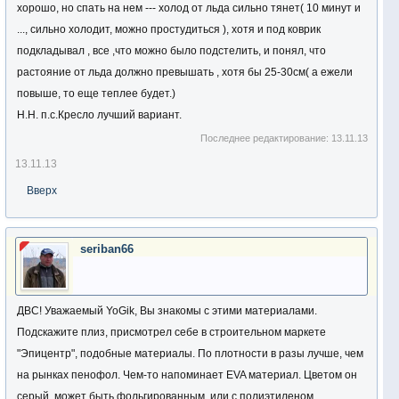
хорошо, но спать на нем --- холод от льда сильно тянет( 10 минут и
..., сильно холодит, можно простудиться ), хотя и под коврик
подкладывал , все ,что можно было подстелить, и понял, что
растояние от льда должно превышать , хотя бы 25-30см( а ежели
повыше, то еще теплее будет.)
Н.Н. п.с.Кресло лучший вариант.
Последнее редактирование:
13.11.13
13.11.13
Вверх
seriban66
ДВС! Уважаемый YoGik, Вы знакомы с этими материалами.
Подскажите плиз, присмотрел себе в строительном маркете
"Эпицентр", подобные материалы. По плотности в разы лучше, чем
на рынках пенофол. Чем-то напоминает EVA материал. Цветом он
серый, может быть фольгированным, или c полиэтиленом