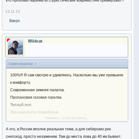
кто пробовал карематы (туристические коврики) они примерзают?
13.11.13
Вверх
Wildcat
Серж сказал(а):
↑
100%!!! Я сам смотрю и удивляюсь. Насколько мы уже привыкли
к комфорту.
Современная зимняя палатка.
Пропановая газовая горелка.
Теплый пол.
Два комплекта термобелья.
Нажмите, чтобы раскрыть...
Зимний костюм.
Скоро у каждого снегоход должен быть, чтобы все это к лунке
А что, в России вполне реальная тема, а для сибирских рек
допереть.
снегоход, просто незаменим. Там до места лова до 40 км бывает.