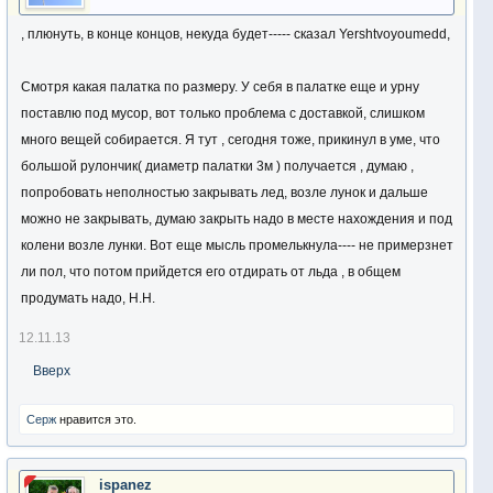
, плюнуть, в конце концов, некуда будет----- сказал Yershtvoyoumedd,
Смотря какая палатка по размеру. У себя в палатке еще и урну
поставлю под мусор, вот только проблема с доставкой, слишком
много вещей собирается. Я тут , сегодня тоже, прикинул в уме, что
большой рулончик( диаметр палатки 3м ) получается , думаю ,
попробовать неполностью закрывать лед, возле лунок и дальше
можно не закрывать, думаю закрыть надо в месте нахождения и под
колени возле лунки. Вот еще мысль промелькнула---- не примерзнет
ли пол, что потом прийдется его отдирать от льда , в общем
продумать надо, Н.Н.
12.11.13
Вверх
Серж
нравится это.
ispanez