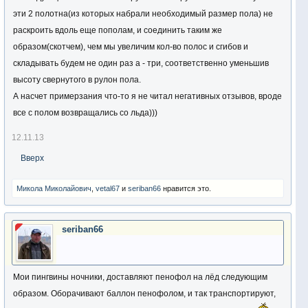
эти 2 полотна(из которых набрали необходимый размер пола) не
раскроить вдоль еще пополам, и соединить таким же
образом(скотчем), чем мы увеличим кол-во полос и сгибов и
складывать будем не один раз а - три, соответственно уменьшив
высоту свернутого в рулон пола.
А насчет примерзания что-то я не читал негативных отзывов, вроде
все с полом возвращались со льда)))
12.11.13
Вверх
Микола Миколайович
,
vetal67
и
seriban66
нравится это.
seriban66
Мои пингвины ночники, доставляют пенофол на лёд следующим
образом. Оборачивают баллон пенофолом, и так транспортируют,