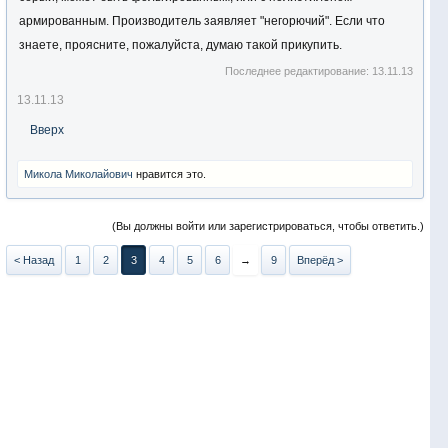
армированным. Производитель заявляет "негорючий". Если что
знаете, проясните, пожалуйста, думаю такой прикупить.
Последнее редактирование:
13.11.13
13.11.13
Вверх
Микола Миколайович
нравится это.
(Вы должны войти или зарегистрироваться, чтобы ответить.)
< Назад
1
2
3
4
5
6
→
9
Вперёд >