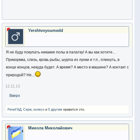
Yershtvoyoumedd
Я не буду покупать никакие полы в палатку! А вы как хотите...
Прикормка, слизь, кровь рыбы, шурпа из лунки и т.п., плюнуть, в
конце концов, некуда будет. А время? А место в машине? А контакт с
природой? Не...
12.11.13
Вверх
РенеГАД
,
Серж
,
колесо
и
5 другим
нравится это.
Микола Миколайович