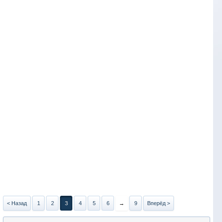
< Назад
1
2
3
4
5
6
→
9
Вперёд >