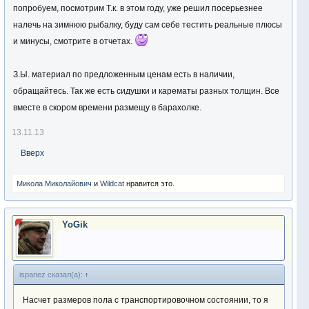
попробуем, посмотрим Т.к. в этом году, уже решил посерьезнее
налечь на зимнюю рыбалку, буду сам себе тестить реальные плюсы
и минусы, смотрите в отчетах.
З.Ы. материал по предложенным ценам есть в наличии,
обращайтесь. Так же есть сидушки и карематы разных толщин. Все
вместе в скором времени размещу в барахолке.
13.11.13
Вверх
Микола Миколайович
и
Wildcat
нравится это.
YoGik
ispanez сказал(а):
↑
Насчет размеров пола с транспортировочном состоянии, то я