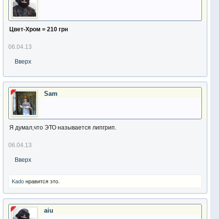
Цвет-Хром = 210 грн
06.04.13
Вверх
Sam
Я думал,что ЭТО называется липгрип.
06.04.13
Вверх
Kado
нравится это.
aiu