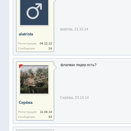
alatrista
,
21.10.14
alatrista
Регистрация:
04.12.12
Сообщения:
24
флагман лидер есть?
Серёжа
,
23.10.14
Серёжа
Регистрация:
11.04.14
Сообщения:
53