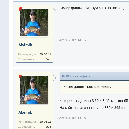
Фидер флагман магнум блек по какой цен
Alximik
,
02.09.15
Alximik
Регистрация:
30.06.11
Сообщения:
598
fly1963 сказал(а):
↑
Какая длина? Какой кастинг?
интерестны длины 3,30 и 3,45. кастинг 65 
На сайте флагмана они по 339 и 365 грн.
Alximik
Alximik
,
02.09.15
Регистрация:
30.06.11
Сообщения:
598