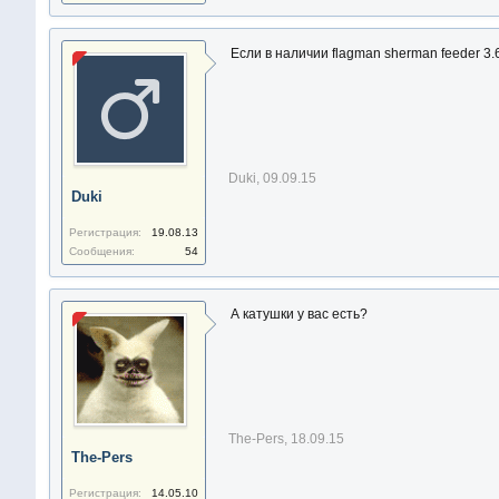
Если в наличии flagman sherman feeder 3.
Duki
,
09.09.15
Duki
Регистрация:
19.08.13
Сообщения:
54
А катушки у вас есть?
The-Pers
,
18.09.15
The-Pers
Регистрация:
14.05.10