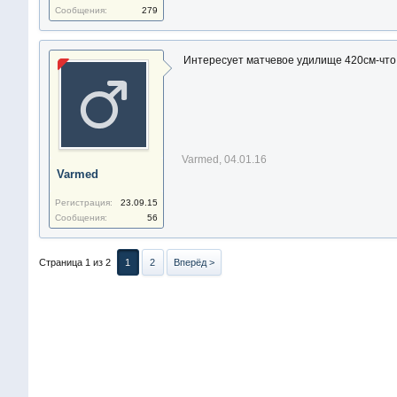
Сообщения:
279
Интересует матчевое удилище 420см-чт
Varmed
,
04.01.16
Varmed
Регистрация:
23.09.15
Сообщения:
56
Страница 1 из 2
1
2
Вперёд >