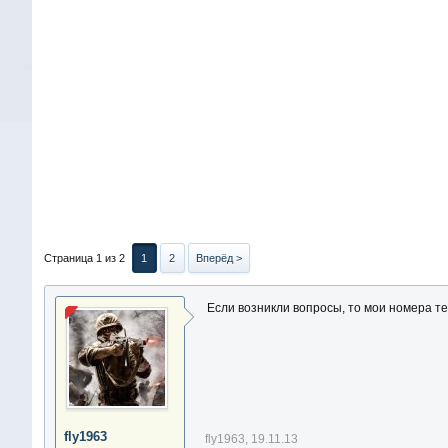
Страница 1 из 2
1
2
Вперёд >
Если возникли вопросы, то мои номера тел
fly1963
fly1963
,
19.11.13