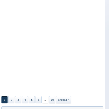
1
2
3
4
5
6
→
10
Вперёд >