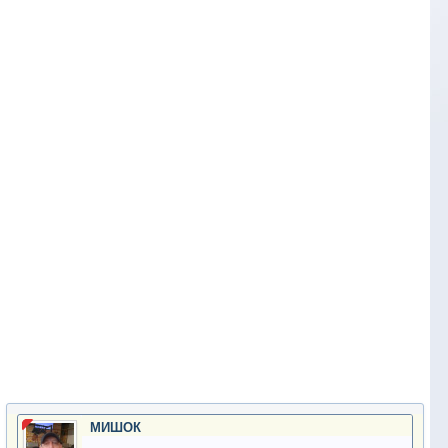
МИШОК