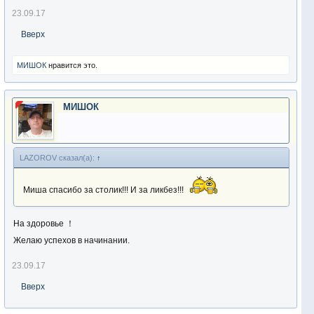
23.09.17
Вверх
МИШОК
нравится это.
МИШОК
LAZOROV сказал(а):
↑
Миша спасибо за столик!!! И за ликбез!!!
На здоровье ！
Желаю успехов в начинании.
23.09.17
Вверх