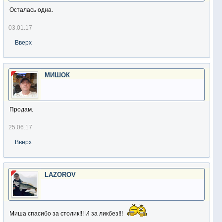
Осталась одна.
03.01.17
Вверх
МИШОК
Продам.
25.06.17
Вверх
LAZOROV
Миша спасибо за столик!!! И за ликбез!!!