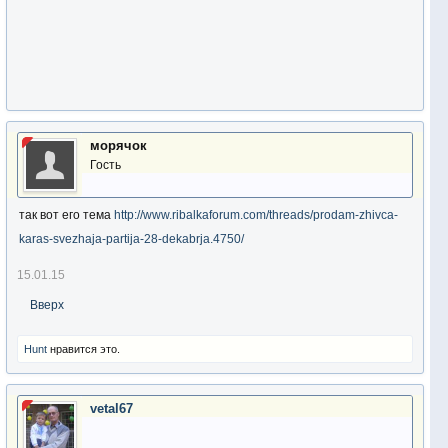
морячoк
Гость
так вот его тема
http://www.ribalkaforum.com/threads/prodam-zhivca-
karas-svezhaja-partija-28-dekabrja.4750/
15.01.15
Вверх
Hunt
нравится это.
vetal67