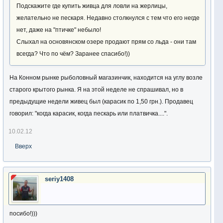
Подскажите где купить живца для ловли на жерлицы,
желательно не пескаря. Недавно столкнулся с тем что его негде
нет, даже на "птичке" небыло!
Слыхал на основянском озере продают прям со льда - они там
всегда? Что по чём? Заранее спасибо!))
На Конном рынке рыболовный магазинчик, находится на углу возле
старого крытого рынка. Я на этой неделе не спрашивал, но в
предыдущие недели живец был (карасик по 1,50 грн.). Продавец
говорил: "когда карасик, когда пескарь или платвичка....".
10.02.12
Вверх
seriy1408
посибо!)))