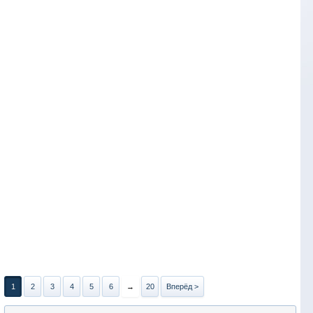
1
2
3
4
5
6
→
20
Вперёд >