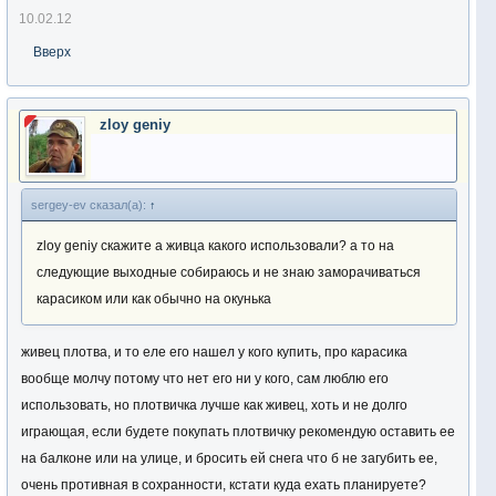
10.02.12
Вверх
zloy geniy
sergey-ev сказал(а):
↑
zloy geniy скажите а живца какого использовали? а то на
следующие выходные собираюсь и не знаю заморачиваться
карасиком или как обычно на окунька
живец плотва, и то еле его нашел у кого купить, про карасика
вообще молчу потому что нет его ни у кого, сам люблю его
использовать, но плотвичка лучше как живец, хоть и не долго
играющая, если будете покупать плотвичку рекомендую оставить ее
на балконе или на улице, и бросить ей снега что б не загубить ее,
очень противная в сохранности, кстати куда ехать планируете?