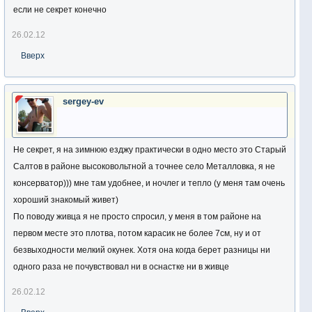
если не секрет конечно
26.02.12
Вверх
sergey-ev
Не секрет, я на зимнюю езджу практически в одно место это Старый
Салтов в районе высоковольтной а точнее село Металловка, я не
консерватор))) мне там удобнее, и ночлег и тепло (у меня там очень
хороший знакомый живет)
По поводу живца я не просто спросил, у меня в том районе на
первом месте это плотва, потом карасик не более 7см, ну и от
безвыходности мелкий окунек. Хотя она когда берет разницы ни
одного раза не почувствовал ни в оснастке ни в живце
26.02.12