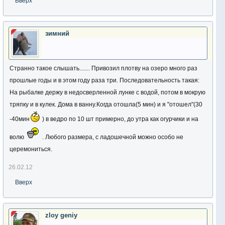
Вверх
зимний
Странно такое слышать....... Привозил плотву на озеро много раз
прошлые годы и в этом году раза три. Последовательность такая:
На рыбалке держу в недосверленной лунке с водой, потом в мокрую
тряпку и в кулек. Дома в ванну.Когда отошла(5 мин) и я "отошел"(30
-40мин
) в ведро по 10 шт примерно, до утра как огурчики и на
волю
. Любого размера, с ладошечной можно особо не
церемониться.
26.02.12
Вверх
zloy geniy