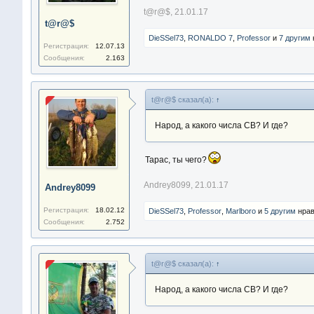
t@r@$
,
21.01.17
t@r@$
DieSSel73
,
RONALDO 7
,
Professor
и
7 другим
Регистрация:
12.07.13
Сообщения:
2.163
t@r@$ сказал(а):
↑
Народ, а какого числа СВ? И где?
Тарас, ты чего?
Andrey8099
,
21.01.17
Andrey8099
Регистрация:
18.02.12
DieSSel73
,
Professor
,
Marlboro
и
5 другим
нрав
Сообщения:
2.752
t@r@$ сказал(а):
↑
Народ, а какого числа СВ? И где?