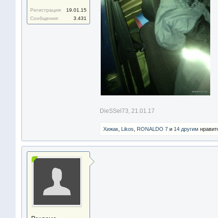
Регистрация:
19.01.15
Сообщения:
3.431
DieSSel73
,
21.01.17
Хижак
,
Likos
,
RONALDO 7
и
14 другим
нравитс