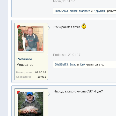
Миха
,
21.01.17
DieSSel73
,
Хижак
,
Marlboro
и
7 другим
нравитс
Собираемся тоже
Professor
,
21.01.17
Professor
Модератор
DieSSel73
,
Swag
и
ILYA
нравится это.
Регистрация:
02.06.14
Сообщения:
10.991
Народ, а какого числа СВ? И где?