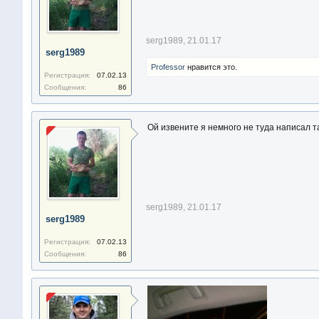
serg1989
,
21.01.17
serg1989
Professor
нравится это.
Регистрация:
07.02.13
Сообщения:
86
Ой извените я немного не туда написал т
serg1989
,
21.01.17
serg1989
Регистрация:
07.02.13
Сообщения:
86