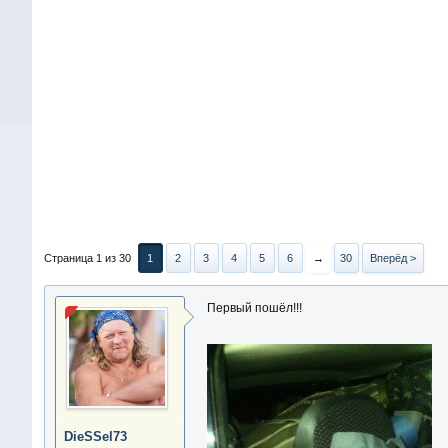
Страница 1 из 30
1
2
3
4
5
6
→
30
Вперёд >
Первый пошёл!!!
DieSSel73