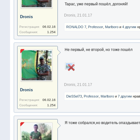
Тарас, уже первый пошёл, догоняй!
Dronis
,
21.01.17
Dronis
Регистрация:
06.02.16
RONALDO 7
,
Professor
,
Marlboro
и
4 другим
нр
Сообщения:
1.254
Не первый, не второй, но тоже пошёл
Dronis
,
21.01.17
Dronis
DieSSel73
,
Professor
,
Marlboro
и
7 другим
нрав
Регистрация:
06.02.16
Сообщения:
1.254
Я тоже собрался,но водитель опаздывает