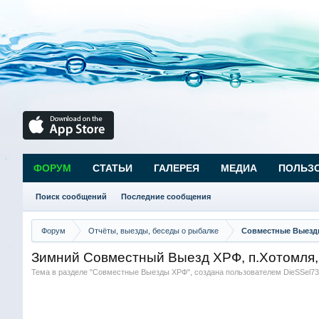
ФОРУМ
СТАТЬИ
ГАЛЕРЕЯ
МЕДИА
ПОЛЬЗ
Поиск сообщений
Последние сообщения
Форум
Отчёты, выезды, беседы о рыбалке
Совместные Выезд
Зимний Совместный Выезд ХРФ, п.Хотомля, 
Тема в разделе "
Совместные Выезды ХРФ
", создана пользователем
DieSSel73