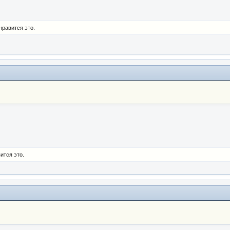
нравится это.
ится это.