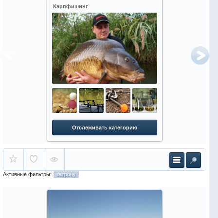
Карпфишинг
Зимняя рыбалк
Отслеживать категорию
Отслежи
Активные фильтры:
затрону