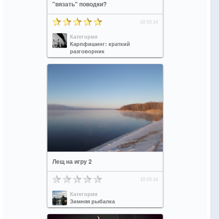
"вязать" поводки?
02.03.14
Категория
Карпфишинг: краткий
разговорник
Лещ на игру 2
10.03.14
Категория
Зимняя рыбалка