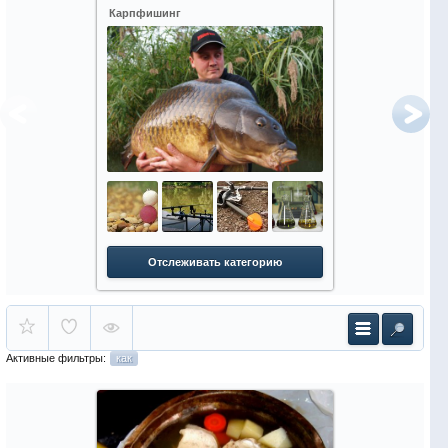
Карпфишинг
Зимняя рыбалк
Отслеживать категорию
Отслежи
Активные фильтры:
как