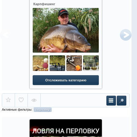
Карпфишинг
Зимняя рыбалк
Отслеживать категорию
Отслежи
Активные фильтры:
перловку