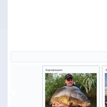
Карпфишинг
З