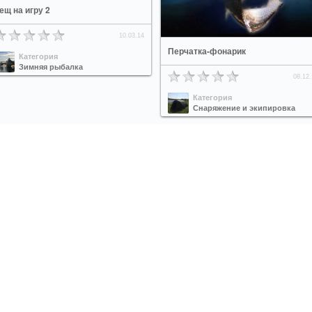
ещ на игру 2
10.03.14
Перчатка-фонарик
Категория
Зимняя рыбалка
08.12.
Категория
Снаряжение и экипировка