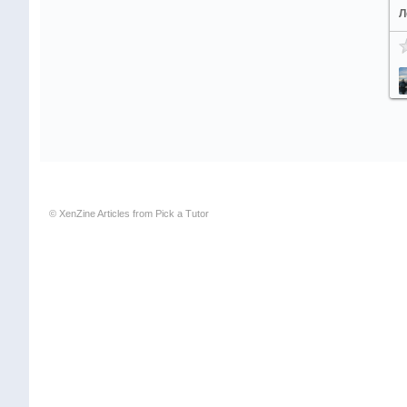
Л
© XenZine
Articles
from
Pick a Tutor