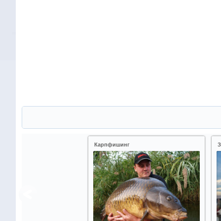
Карпфишинг
З