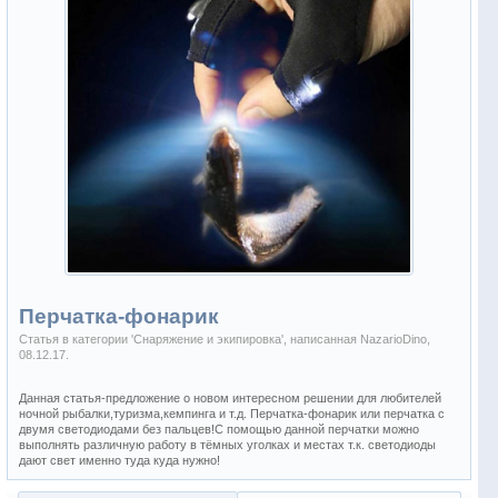
Перчатка-фонарик
Статья в категории '
Снаряжение и экипировка
', написанная
NazarioDino
,
08.12.17
.
Данная статья-предложение о новом интересном решении для любителей
ночной рыбалки,туризма,кемпинга и т.д. Перчатка-фонарик или перчатка с
двумя светодиодами без пальцев!С помощью данной перчатки можно
выполнять различную работу в тёмных уголках и местах т.к. светодиоды
дают свет именно туда куда нужно!